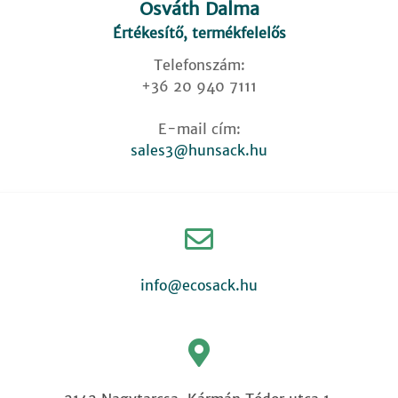
Osváth Dalma
Értékesítő, termékfelelős
Telefonszám:
+36 20 940 7111
E-mail cím:
sales3@hunsack.hu
info@ecosack.hu