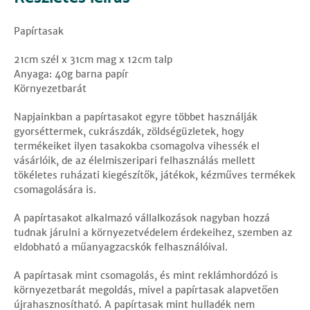
Papírtasak
21cm szél x 31cm mag x 12cm talp
Anyaga: 40g barna papír
Környezetbarát
Napjainkban a papírtasakot egyre többet használják
gyorséttermek, cukrászdák, zöldségüzletek, hogy
termékeiket ilyen tasakokba csomagolva vihessék el
vásárlóik, de az élelmiszeripari felhasználás mellett
tökéletes ruházati kiegészítők, játékok, kézműves termékek
csomagolására is.
A papírtasakot alkalmazó vállalkozások nagyban hozzá
tudnak járulni a környezetvédelem érdekeihez, szemben az
eldobható a műanyagzacskók felhasználóival.
A papírtasak mint csomagolás, és mint reklámhordózó is
környezetbarát megoldás, mivel a papírtasak alapvetően
újrahasznosítható. A papírtasak mint hulladék nem