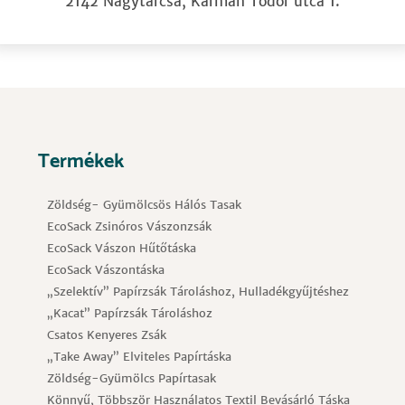
2142 Nagytarcsa, Kármán Tódor utca 1.
Termékek
Zöldség- Gyümölcsös Hálós Tasak
EcoSack Zsinóros Vászonzsák
EcoSack Vászon Hűtőtáska
EcoSack Vászontáska
„Szelektív” Papírzsák Tároláshoz, Hulladékgyűjtéshez
„Kacat” Papírzsák Tároláshoz
Csatos Kenyeres Zsák
„Take Away” Elviteles Papírtáska
Zöldség-Gyümölcs Papírtasak
Könnyű, Többször Használatos Textil Bevásárló Táska