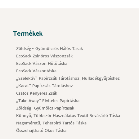
Termékek
Zöldség- Gyümölcsös Hálós Tasak
EcoSack Zsinóros Vászonzsák
EcoSack Vászon Hűtőtáska
EcoSack Vászontáska
„Szelektív” Papírzsák Tároláshoz, Hulladékgyűjtéshez
„Kacat” Papírzsák Tároláshoz
Csatos Kenyeres Zsák
„Take Away” Elviteles Papírtáska
Zöldség-Gyümölcs Papírtasak
Könnyű, Többször Használatos Textil Bevásárló Táska
Nagyméretű, Teherbíró Tartós Táska
Összehajtható Okos Táska