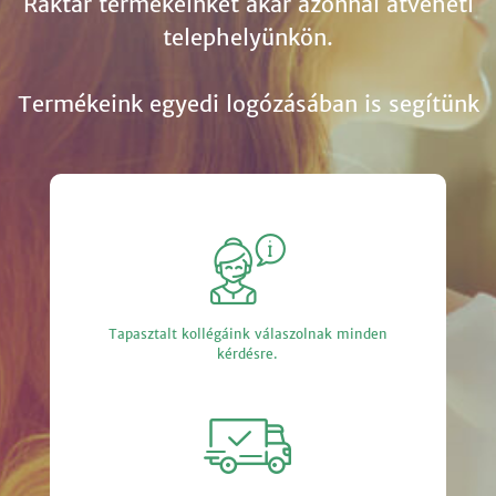
Raktár termékeinket akár azonnal átveheti
telephelyünkön.
Termékeink egyedi logózásában is segítünk
Tapasztalt kollégáink válaszolnak minden
kérdésre.