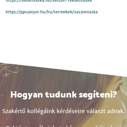
https://reklamtaska.hu/vaszon-reklamtaska
https://ppszatyor.hu/hu/termekek/vaszontaska
Hogyan tudunk segíteni?
Szakértő kollégáink kérdéseire választ adnak.