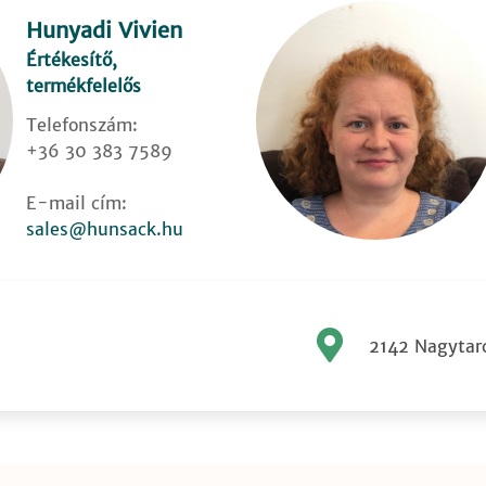
Hunyadi Vivien
Értékesítő,
termékfelelős
Telefonszám:
+36 30 383 7589
E-mail cím:
sales@hunsack.hu
2142 Nagytarc