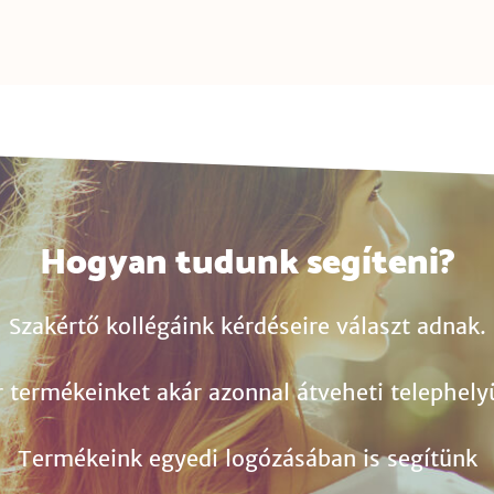
Hogyan tudunk segíteni?
Szakértő kollégáink kérdéseire választ adnak.
r termékeinket akár azonnal átveheti telephely
Termékeink egyedi logózásában is segítünk