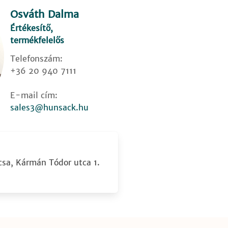
Osváth Dalma
Értékesítő,
termékfelelős
Telefonszám:
+36 20 940 7111
E-mail cím:
sales3@hunsack.hu
sa, Kármán Tódor utca 1.