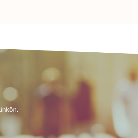
ünkön.