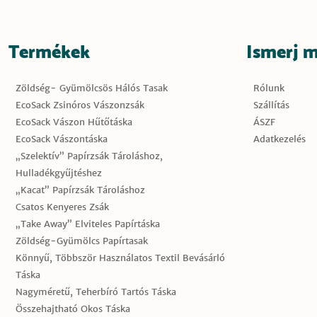
Termékek
Ismerj 
Zöldség- Gyümölcsös Hálós Tasak
Rólunk
EcoSack Zsinóros Vászonzsák
Szállítás
EcoSack Vászon Hűtőtáska
ÁSZF
EcoSack Vászontáska
Adatkezelés
„Szelektív” Papírzsák Tároláshoz,
Hulladékgyűjtéshez
„Kacat” Papírzsák Tároláshoz
Csatos Kenyeres Zsák
„Take Away” Elviteles Papírtáska
Zöldség-Gyümölcs Papírtasak
Könnyű, Többször Használatos Textil Bevásárló
Táska
Nagyméretű, Teherbíró Tartós Táska
Összehajtható Okos Táska