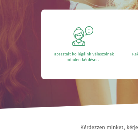
Tapasztalt kollégáink válaszolnak
Rak
minden kérdésre.
Kérdezzen minket, kérje 