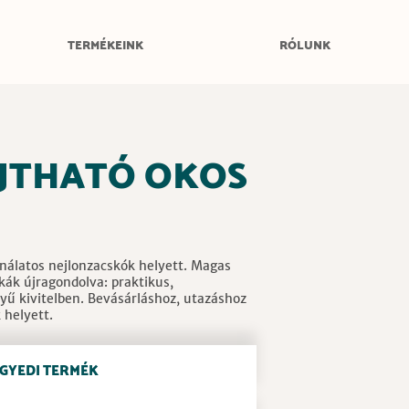
TERMÉKEINK
RÓLUNK
JTHATÓ OKOS
nálatos nejlonzacskók helyett. Magas
kák újragondolva: praktikus,
nyű kivitelben. Bevásárláshoz, utazáshoz
 helyett.
GYEDI TERMÉK