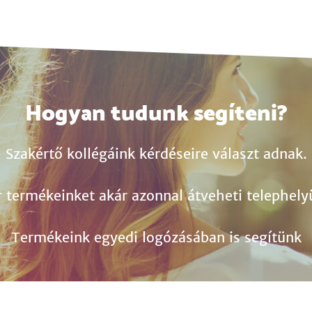
Hogyan tudunk segíteni?
Szakértő kollégáink kérdéseire választ adnak.
r termékeinket akár azonnal átveheti telephely
Termékeink egyedi logózásában is segítünk