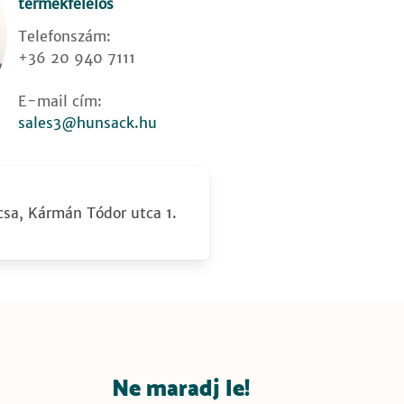
termékfelelős
Telefonszám:
+36 20 940 7111
E-mail cím:
sales3@hunsack.hu
sa, Kármán Tódor utca 1.
Ne maradj le!