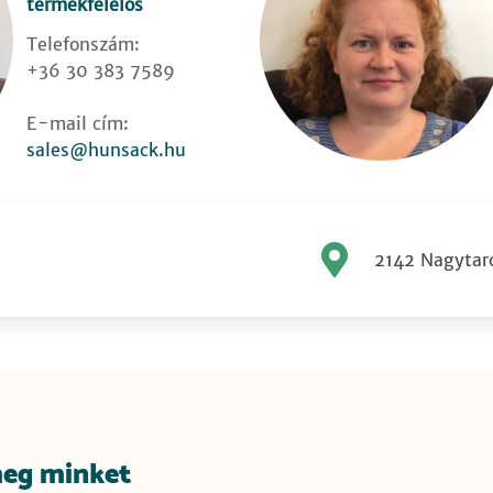
termékfelelős
Telefonszám:
+36 30 383 7589
E-mail cím:
sales@hunsack.hu
2142 Nagytarc
meg minket