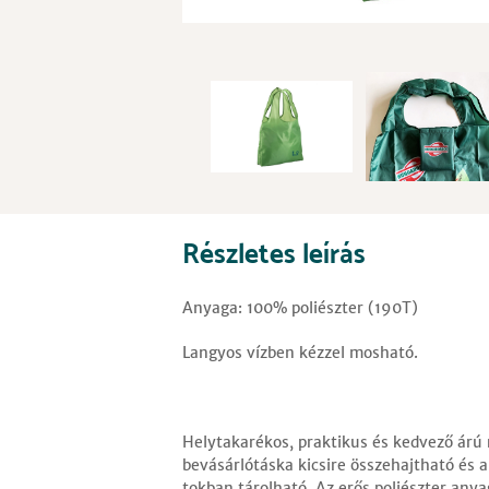
Részletes leírás
Anyaga: 100% poliészter (190T)
Langyos vízben kézzel mosható.
Helytakarékos, praktikus és kedvező árú
bevásárlótáska kicsire összehajtható és a
tokban tárolható. Az erős poliészter an