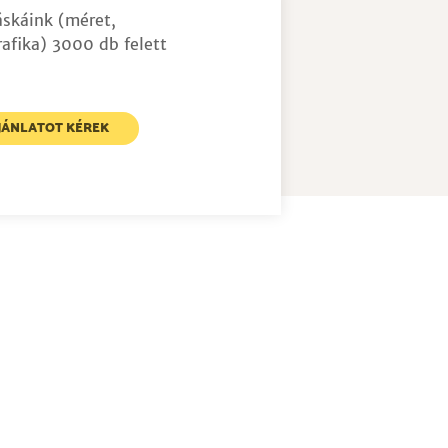
áskáink (méret,
afika) 3000 db felett
JÁNLATOT KÉREK