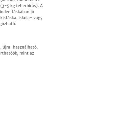
(3-5 kg teherbírás). A
inden táskában jó
kistáska, iskola- vagy
ogózható.
, újra-használható,
rthatóbb, mint az