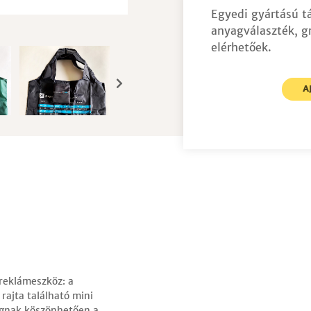
Egyedi gyártású t
anyagválaszték, gr
elérhetőek.
A
 reklámeszköz: a
 rajta található mini
yagnak köszönhetően a