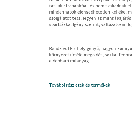
táskák strapabíróak és nem szakadnak el 
mindennapok elengedhetetlen kelléke, m
szolgálatot tesz, legyen az munkábajárós 
sporttáska. Igény szerint, változatosan l
Rendkívül kis helyigényű, nagyon könnyű
környezetkímélő megoldás, sokkal fennta
eldobható műanyag.
További részletek és termékek