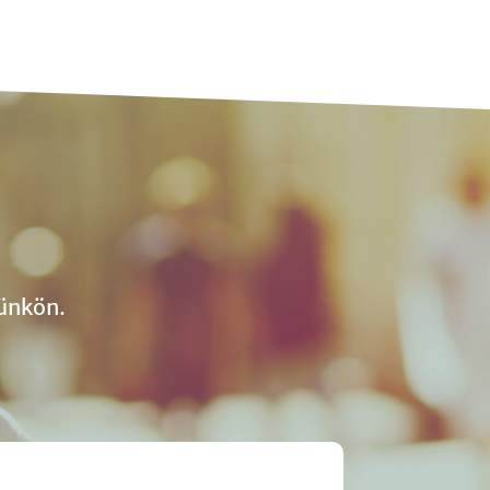
ünkön.