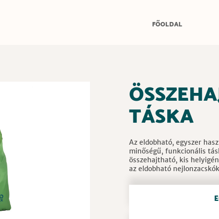
FŐOLDAL
ÖSSZEHA
TÁSKA
Az eldobható, egyszer hasz
minőségű, funkcionális tás
összehajtható, kis helyigé
az eldobható nejlonzacskók
E