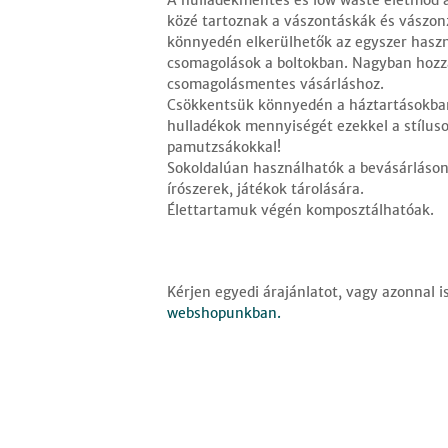
A hulladékmentes és low waste életmód a
közé tartoznak a vászontáskák és vászon
könnyedén elkerülhetők az egyszer has
csomagolások a boltokban. Nagyban hozz
csomagolásmentes vásárláshoz.
Csökkentsük könnyedén a háztartásokban
hulladékok mennyiségét ezekkel a stílus
pamutzsákokkal!
Sokoldalúan használhatók a bevásárláson 
írószerek, játékok tárolására.
Élettartamuk végén komposztálhatóak.
Kérjen egyedi árajánlatot, vagy azonnal i
webshopunkban.