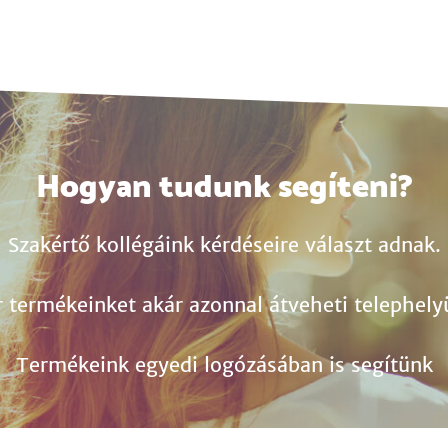
Hogyan tudunk segíteni?
Szakértő kollégáink kérdéseire választ adnak.
r termékeinket akár azonnal átveheti telephely
Termékeink egyedi logózásában is segítünk