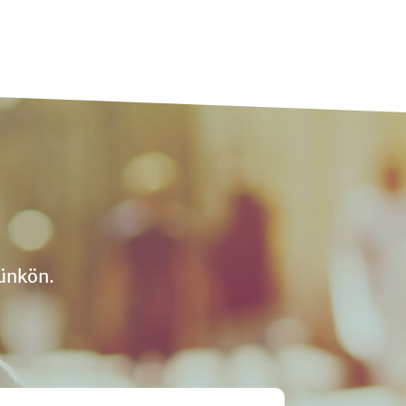
ünkön.