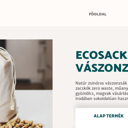
FŐOLDAL
ECOSACK
VÁSZON
Natúr zsinóros vászonzsák
zacskók zero waste, műany
gyümölcs, magvak vásárlás
irodában sokoldalúan hasz
ALAP TERMÉK