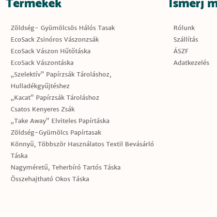
Termékek
Ismerj 
Zöldség- Gyümölcsös Hálós Tasak
Rólunk
EcoSack Zsinóros Vászonzsák
Szállítás
EcoSack Vászon Hűtőtáska
ÁSZF
EcoSack Vászontáska
Adatkezelés
„Szelektív” Papírzsák Tároláshoz,
Hulladékgyűjtéshez
„Kacat” Papírzsák Tároláshoz
Csatos Kenyeres Zsák
„Take Away” Elviteles Papírtáska
Zöldség-Gyümölcs Papírtasak
Könnyű, Többször Használatos Textil Bevásárló
Táska
Nagyméretű, Teherbíró Tartós Táska
Összehajtható Okos Táska