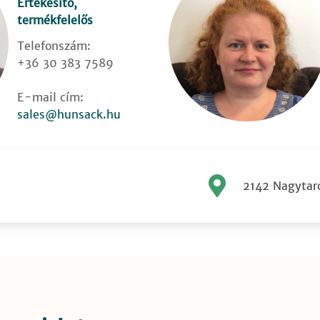
Értékesítő,
termékfelelős
Telefonszám:
+36 30 383 7589
E-mail cím:
sales@hunsack.hu
2142 Nagytarc