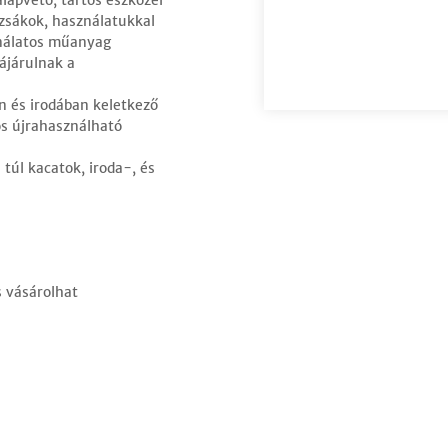
lapvető, tartós eszközei
zsákok, használatukkal
ználatos műanyag
ájárulnak a
 és irodában keletkező
os újrahasználható
túl kacatok, iroda-, és
s vásárolhat