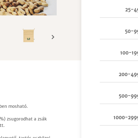
25-4
50-9
100-19
200-49
500-99
ben mosható.
1000-299
0%) zsugorodhat a zsák
tt.