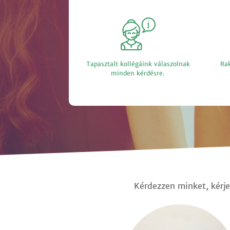
Tapasztalt kollégáink válaszolnak
Rak
minden kérdésre.
Kérdezzen minket, kérje 