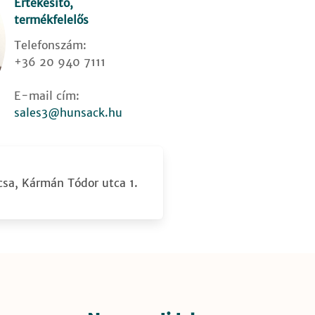
Értékesítő,
termékfelelős
Telefonszám:
+36 20 940 7111
E-mail cím:
sales3@hunsack.hu
sa, Kármán Tódor utca 1.