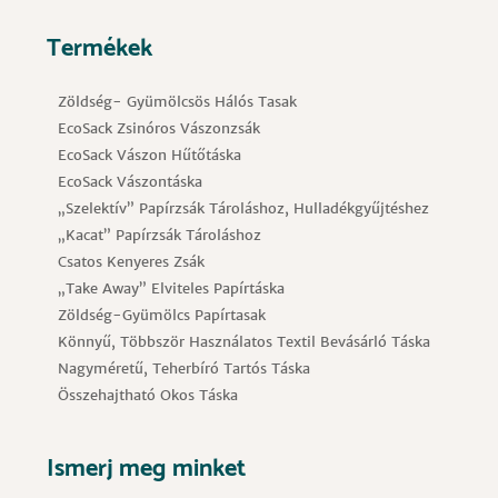
Termékek
Zöldség- Gyümölcsös Hálós Tasak
EcoSack Zsinóros Vászonzsák
EcoSack Vászon Hűtőtáska
EcoSack Vászontáska
„Szelektív” Papírzsák Tároláshoz, Hulladékgyűjtéshez
„Kacat” Papírzsák Tároláshoz
Csatos Kenyeres Zsák
„Take Away” Elviteles Papírtáska
Zöldség-Gyümölcs Papírtasak
Könnyű, Többször Használatos Textil Bevásárló Táska
Nagyméretű, Teherbíró Tartós Táska
Összehajtható Okos Táska
Ismerj meg minket