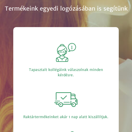
Termékeink egyedi logózásában is segítünk
Tapasztalt kollégáink válaszolnak minden
kérdésre.
Raktártermékeinket akár 1 nap alatt kiszállítjuk.