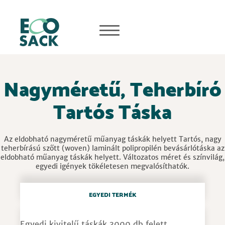
Nagyméretű, Teherbíró
Tartós Táska
Az eldobható nagyméretű műanyag táskák helyett Tartós, nagy
teherbírású szőtt (woven) laminált polipropilén bevásárlótáska az
eldobható műanyag táskák helyett. Változatos méret és színvilág,
egyedi igények tökéletesen megvalósíthatók.
EGYEDI TERMÉK
Egyedi kivitelű táskák 3000 db felett