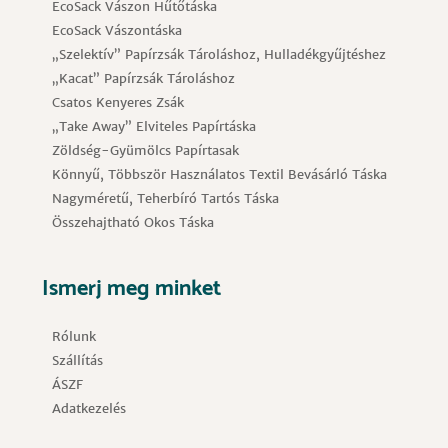
EcoSack Vászon Hűtőtáska
EcoSack Vászontáska
„Szelektív” Papírzsák Tároláshoz, Hulladékgyűjtéshez
„Kacat” Papírzsák Tároláshoz
Csatos Kenyeres Zsák
„Take Away” Elviteles Papírtáska
Zöldség-Gyümölcs Papírtasak
Könnyű, Többször Használatos Textil Bevásárló Táska
Nagyméretű, Teherbíró Tartós Táska
Összehajtható Okos Táska
Ismerj meg minket
Rólunk
Szállítás
ÁSZF
Adatkezelés