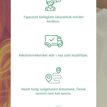
Tapasztalt kollégáink válaszolnak minden
kérdésre.
Raktártermékeinket akár 1 nap alatt kiszállítjuk.
Háztól házig szolgáltatást biztosítunk, Önnek
semmit nem kell tennie.